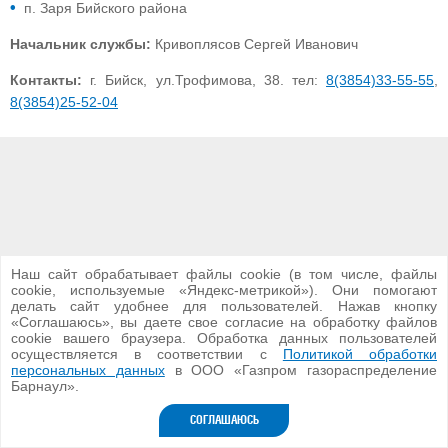
п. Заря Бийского района
Начальник службы:
Кривоплясов Сергей Иванович
Контакты:
г. Бийск, ул.Трофимова, 38. тел:
8(3854)33-55-55
,
8(3854)25-52-04
Наш сайт обрабатывает файлы cookie (в том числе, файлы
cookie, используемые «Яндекс-метрикой»). Они помогают
делать сайт удобнее для пользователей. Нажав кнопку
«Соглашаюсь», вы даете свое согласие на обработку файлов
cookie вашего браузера. Обработка данных пользователей
осуществляется в соответствии с
Политикой обработки
ООО «Газпром газораспределение Барнаул»
персональных данных
в ООО «Газпром газораспределение
2026 г.
Барнаул».
Версия для ПК
СОГЛАШАЮСЬ
Разработка сайта