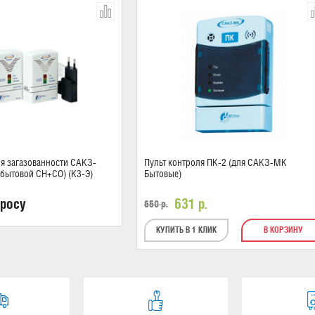
я загазованности САКЗ-
Пульт контроля ПК-2 (для САКЗ-МК
(бытовой СН+СО) (К3-Э)
Бытовые)
просу
631
р.
650
р.
КУПИТЬ В 1 КЛИК
В КОРЗИНУ