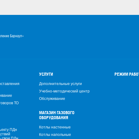
еление Барнаул»
УСЛУГИ
РЕЖИМ РАБ
оставления
Дополнительные услуги
Учебно-методический центр
ивание
Обслуживание
говоров ТО
МАГАЗИН ГАЗОВОГО
ОБОРУДОВАНИЯ
Котлы настенные
ъекту ПДн
дствий
Котлы напольные
ь свои ПДн