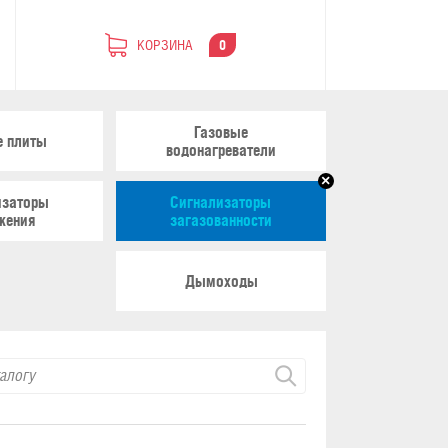
КОРЗИНА
0
Газовые
е плиты
водонагреватели
изаторы
Сигнализаторы
жения
загазованности
Дымоходы
Искать