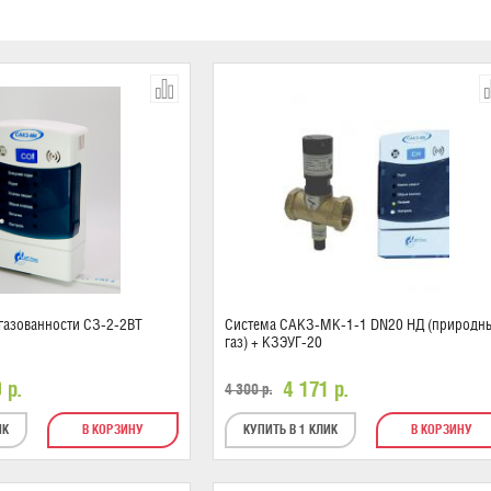
газованности СЗ-2-2ВТ
Система САКЗ-МК-1-1 DN20 НД (природн
газ) + КЗЭУГ-20
0
р.
4 171
р.
4 300
р.
ИК
В КОРЗИНУ
КУПИТЬ В 1 КЛИК
В КОРЗИНУ