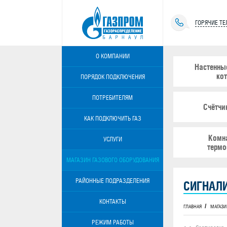
ГОРЯЧИЕ Т
О КОМПАНИИ
Настенны
ко
ПОРЯДОК ПОДКЛЮЧЕНИЯ
ПОТРЕБИТЕЛЯМ
Счётчи
КАК ПОДКЛЮЧИТЬ ГАЗ
Комн
УСЛУГИ
термо
МАГАЗИН ГАЗОВОГО ОБОРУДОВАНИЯ
РАЙОННЫЕ ПОДРАЗДЕЛЕНИЯ
СИГНАЛ
КОНТАКТЫ
ГЛАВНАЯ
МАГАЗИ
РЕЖИМ РАБОТЫ