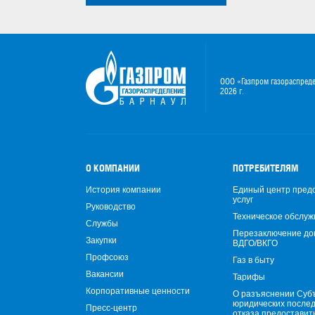
ООО «Газпром газораспред
2026 г.
О КОМПАНИИ
ПОТРЕБИТЕЛЯМ
История компании
Единый центр пред
услуг
Руководство
Техническое обслуж
Службы
Перезаключение до
Закупки
ВДГО/ВКГО
Профсоюз
Газ в быту
Вакансии
Тарифы
Корпоративные ценности
О разъяснении Суб
юридических после
Пресс-центр
отказа предоставит