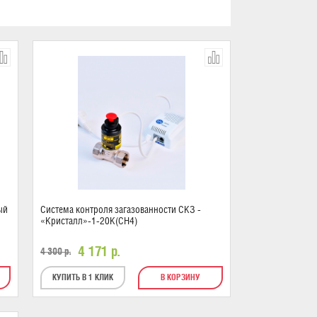
ый
Система контроля загазованности СКЗ -
«Кристалл»-1-20К(CH4)
4 171
р.
4 300
р.
КУПИТЬ В 1 КЛИК
В КОРЗИНУ