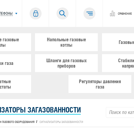
ЕЛЕФОНЫ
СРАВНЕНИЕ
е газовые
Напольные газовые
Газовы
тлы
котлы
Шланги для газовых
Стабил
ки газа
приборов
напря
атные
Регуляторы давления
статы
газа
ИЗАТОРЫ ЗАГАЗОВАННОСТИ
Н ГАЗОВОГО ОБОРУДОВАНИЯ
СИГНАЛИЗАТОРЫ ЗАГАЗОВАННОСТИ