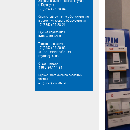
Аварийно-диспетчерская служба
г. Барнаула
+7 (3852) 28-20-04
Сервисный центр по обслуживанию
и ремонту газового оборудования
+7 (3852) 25-28-21
Единая справочная
8-800-6000-400
Телефон доверия
+7 (3852) 28-20-88
(автоответчик работает
круглосуточно)
Отдел продаж
8-962-807-14-34
Сервисная служба по запасным
частям
+7 (3852) 28-20-19