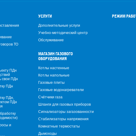
УСЛУГИ
РЕЖИМ РАБ
оставления
Дополнительные услуги
Учебно-методический центр
ивание
Обслуживание
говоров ТО
МАГАЗИН ГАЗОВОГО
ОБОРУДОВАНИЯ
Котлы настенные
ъекту ПДн
дствий
Котлы напольные
ь свои ПДн
Газовые плиты
тку ПДн
Газовые водонагреватели
Счётчики газа
тку ПДн,
ектом ПДн
Шланги для газовых приборов
ия
Сигнализаторы загазованности
обработку
ходимости)
Стабилизаторы напряжения
росы и
Комнатные термостаты
Дымоходы