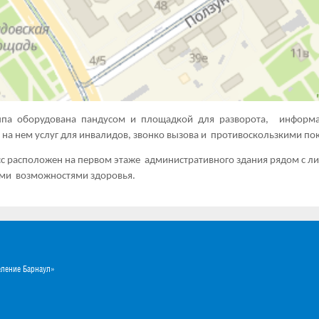
ппа оборудована пандусом и площадкой для разворота, информ
на нем услуг для инвалидов, звонко вызова и противоскользкими по
с расположен на первом этаже административного здания рядом с л
ми возможностями здоровья.
еление Барнаул»