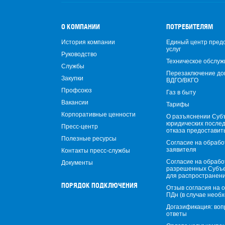
О КОМПАНИИ
ПОТРЕБИТЕЛЯМ
История компании
Единый центр пред
услуг
Руководство
Техническое обслуж
Службы
Перезаключение до
Закупки
ВДГО/ВКГО
Профсоюз
Газ в быту
Вакансии
Тарифы
Корпоративные ценности
О разъяснении Суб
юридических после
Пресс-центр
отказа предоставит
Полезные ресурсы
Согласие на обрабо
заявителя
Контакты пресс-службы
Согласие на обрабо
Документы
разрешенных Субъ
для распространен
ПОРЯДОК ПОДКЛЮЧЕНИЯ
Отзыв согласия на 
ПДн (в случае необ
Догазификация: воп
ответы