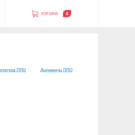
КОРЗИНА
0
труктура ППО
Документы ППО