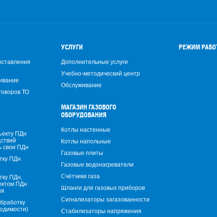
УСЛУГИ
РЕЖИМ РАБ
оставления
Дополнительные услуги
Учебно-методический центр
ивание
Обслуживание
говоров ТО
МАГАЗИН ГАЗОВОГО
ОБОРУДОВАНИЯ
Котлы настенные
ъекту ПДн
дствий
Котлы напольные
ь свои ПДн
Газовые плиты
тку ПДн
Газовые водонагреватели
Счётчики газа
тку ПДн,
ектом ПДн
Шланги для газовых приборов
ия
Сигнализаторы загазованности
обработку
ходимости)
Стабилизаторы напряжения