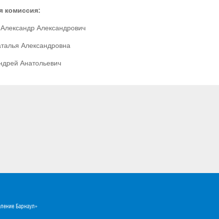
я комиссия:
в Александр Александрович
аталья Александровна
ндрей Анатольевич
еление Барнаул»