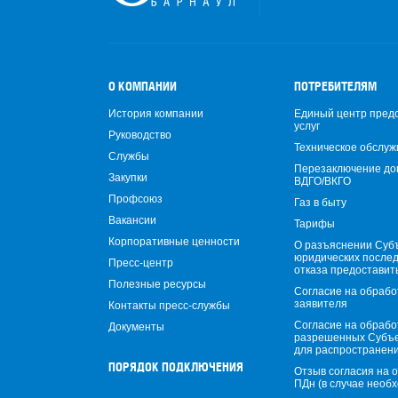
О КОМПАНИИ
ПОТРЕБИТЕЛЯМ
История компании
Единый центр пред
услуг
Руководство
Техническое обслуж
Службы
Перезаключение до
Закупки
ВДГО/ВКГО
Профсоюз
Газ в быту
Вакансии
Тарифы
Корпоративные ценности
О разъяснении Суб
юридических после
Пресс-центр
отказа предоставит
Полезные ресурсы
Согласие на обрабо
заявителя
Контакты пресс-службы
Согласие на обрабо
Документы
разрешенных Субъ
для распространен
ПОРЯДОК ПОДКЛЮЧЕНИЯ
Отзыв согласия на 
ПДн (в случае необ