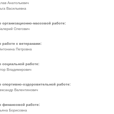
слав Анатольевич
ьга Васильевна
о организационно-массовой работе:
Валерий Олегович
 работе с ветеранами:
Антонина Петровна
о социальной работе:
ктор Владимирович
о спортивно-оздоровительной работе:
ександр Валентинович
о финансовой работе:
тьяна Борисовна