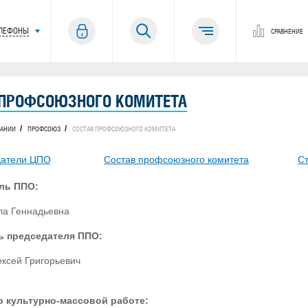
ЕЛЕФОНЫ
СРАВНЕНИЕ
 ПРОФСОЮЗНОГО КОМИТЕТА
ПАНИИ
ПРОФСОЮЗ
СОСТАВ ПРОФСОЮЗНОГО КОМИТЕТА
датели ЦПО
Состав профсоюзного комитета
С
ль ППО:
ла Геннадьевна
ь председателя ППО:
ексей Григорьевич
о культурно-массовой работе: