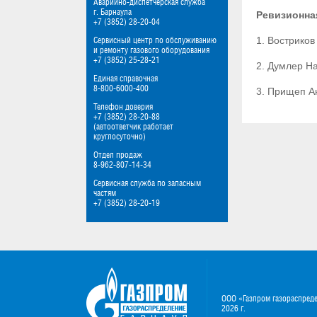
Аварийно-диспетчерская служба
г. Барнаула
Ревизионна
+7 (3852) 28-20-04
1. Вострико
Сервисный центр по обслуживанию
и ремонту газового оборудования
+7 (3852) 25-28-21
2. Думлер Н
Единая справочная
8-800-6000-400
3. Прищеп А
Телефон доверия
+7 (3852) 28-20-88
(автоответчик работает
круглосуточно)
Отдел продаж
8-962-807-14-34
Сервисная служба по запасным
частям
+7 (3852) 28-20-19
ООО «Газпром газораспред
2026 г.