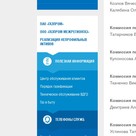
Козлов Вяче
Калябина Ол
ПАО «ГАЗПРОМ»
Комиссия п
ООО «ГАЗПРОМ МЕЖРЕГИОНГАЗ»
Татарников 
РЕАЛИЗАЦИЯ НЕПРОФИЛЬНЫХ
АКТИВОВ
Комиссия по
Купоносова 
ПОЛЕЗНАЯ ИНФОРМАЦИЯ
Комиссия п
Центр обслуживания клиентов
Ткаченко Ви
Порядок газификации
Техническое обслуживание ВДГО
Комиссия п
Газ в быту
Дмитриев Ал
ТЕЛЕФОНЫ СЛУЖБ
Комиссия п
Устинова Та